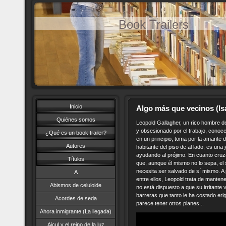
Book Trailers
Inicio
Algo más que vecinos (Is
Quiénes somos
Leopold Gallagher, un rico hombre de 
y obsesionado por el trabajo, conoce
¿Qué es un book trailer?
en un principio, toma por la amante d
Autores
habitante del piso de al lado, es una
ayudando al prójimo. En cuanto cruz
Títulos
que, aunque él mismo no lo sepa, el 
necesita ser salvado de sí mismo. A 
A
entre ellos, Leopold trata de mantene
Abismos de celuloide
no está dispuesto a que su irritante
barreras que tanto le ha costado erig
Acordes de seda
parece tener otros planes...
Ahora inmigrante (La llegada)
Aicul y el reino de la luz