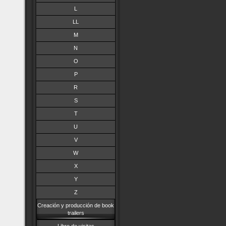
L
LL
M
N
O
P
R
S
T
U
V
W
X
Y
Z
Creación y producción de book
trailers