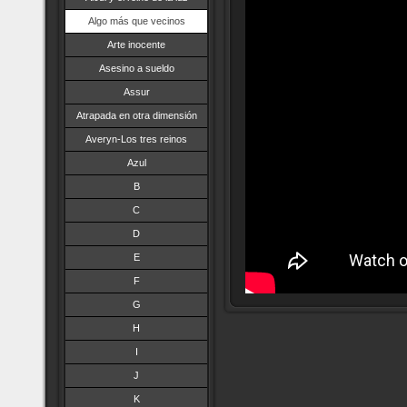
Algo más que vecinos
Arte inocente
Asesino a sueldo
Assur
Atrapada en otra dimensión
Averyn-Los tres reinos
Azul
B
C
D
E
F
G
H
I
J
K