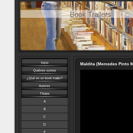
Book Trailers
Inicio
Maldita (Mercedes Pinto 
Quiénes somos
¿Qué es un book trailer?
Autores
Títulos
A
B
C
D
E