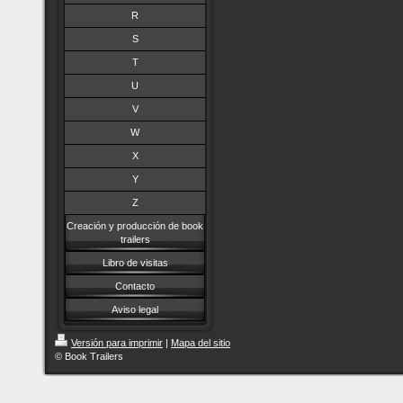
R
S
T
U
V
W
X
Y
Z
Creación y producción de book
trailers
Libro de visitas
Contacto
Aviso legal
Versión para imprimir
|
Mapa del sitio
© Book Trailers