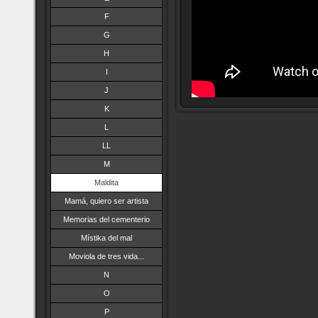
F
G
H
I
J
K
L
LL
M
Maldita
Mamá, quiero ser artista
Memorias del cementerio
Místika del mal
Moviola de tres vida...
N
O
P