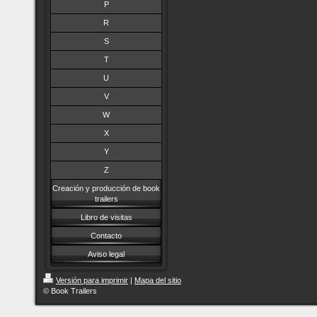
P
R
S
T
U
V
W
X
Y
Z
Creación y producción de book
trailers
Libro de visitas
Contacto
Aviso legal
Versión para imprimir
|
Mapa del sitio
© Book Trailers