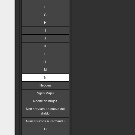
F
G
H
I
J
K
L
LL
M
N
Neogen
Ngen Mapu
Noche de brujas
Non serviam-La cueva del
diablo
Nunca fuimos a Katmandú
O