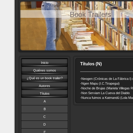
Book Trailers
Inicio
Títulos (N)
Quiénes somos
¿Qué es un book trailer?
-Neogen (Crónicas de La Fábrica I
-Ngen Mapu (I.C.Tirapegui)
Autores
-Noche de Brujas (Mariela Villegas R
-Non Serviam La Cueva del Diablo
Títulos
-Nunca fuimos a Katmandú (Lola Ma
A
B
C
D
E