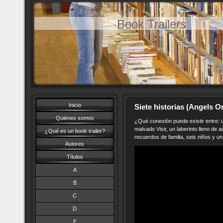
Book Trailers
Inicio
Siete historias (Angels Om
Quiénes somos
¿Qué conexión puede existir entre: u
malvado Visir, un laberinto lleno de a
¿Qué es un book trailer?
recuerdos de familia, seis niños y un 
Autores
Títulos
A
B
C
D
E