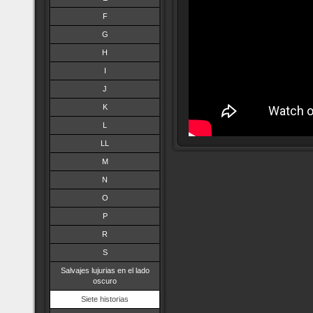
F
G
H
I
J
K
L
LL
M
N
O
P
R
S
Salvajes lujurias en el lado
oscuro
Siete historias