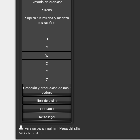
Sinfonía de silencios
Sirens
Supera tus miedos y alcanza
tus sueños
T
U
V
W
X
Y
Z
Creación y producción de book
trailers
Libro de visitas
Contacto
Aviso legal
Versión para imprimir
|
Mapa del sitio
© Book Trailers