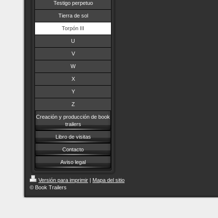
Testigo perpetuo
Tierra de sol
Torpón III
U
V
W
X
Y
Z
Creación y producción de book
trailers
Libro de visitas
Contacto
Aviso legal
Versión para imprimir
|
Mapa del sitio
© Book Trailers