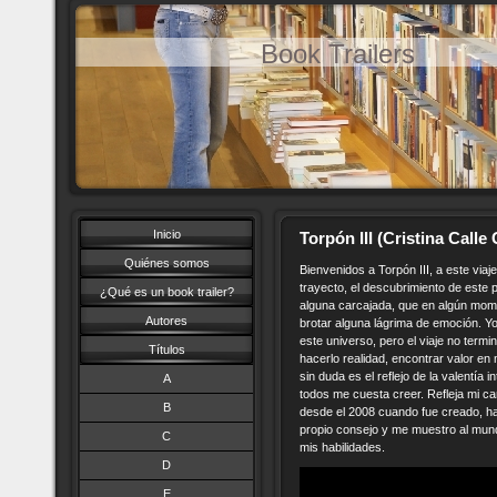
Book Trailers
Inicio
Torpón III (Cristina Calle
Quiénes somos
Bienvenidos a Torpón III, a este via
trayecto, el descubrimiento de este p
¿Qué es un book trailer?
alguna carcajada, que en algún mome
Autores
brotar alguna lágrima de emoción. 
este universo, pero el viaje no termi
Títulos
hacerlo realidad, encontrar valor en m
sin duda es el reflejo de la valentía 
A
todos me cuesta creer. Refleja mi ca
B
desde el 2008 cuando fue creado, ha
propio consejo y me muestro al mun
C
mis habilidades.
D
E