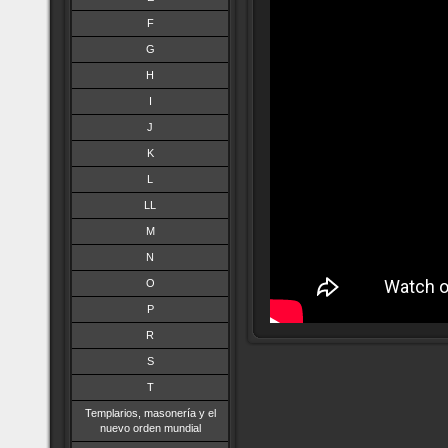
F
G
H
I
J
K
L
LL
M
N
O
P
R
S
T
Templarios, masonería y el
nuevo orden mundial