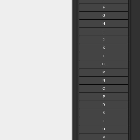
F
G
H
I
J
K
L
LL
M
N
O
P
R
S
T
U
V