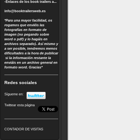
-Enlaces de los book trailers
a...
info@booktrailersweb.es
*Para una mayor facilidad, os
rogamos que enviéis las
fotografías en formato de
imagen (no pegando sobre
word o pdf) y lo hagáis en
archivos separado). Así mismo y
a ser posible, tendremos menos
dificultades a la hora de publicar
si la información restante la
enviáis en un archivo general en
formato word. Gracias*
Redes sociales
Sígueme en:
Twittear esta página
CONTADOR DE VISITAS