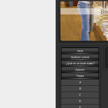
Bo
Inicio
Quiénes somos
¿Qué es un book trailer?
Autores
Títulos
A
B
C
D
E