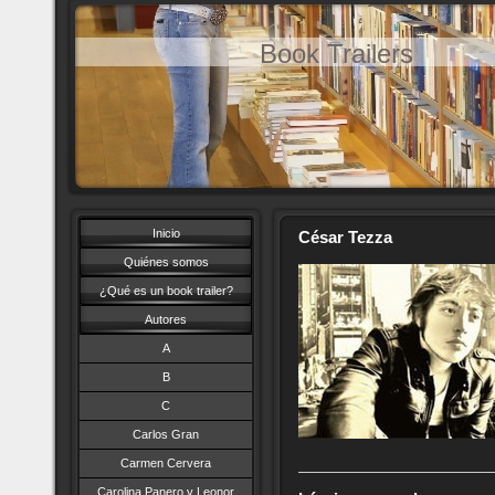
Book Trailers
Inicio
César Tezza
Quiénes somos
¿Qué es un book trailer?
Autores
A
B
C
Carlos Gran
Carmen Cervera
Carolina Panero y Leonor