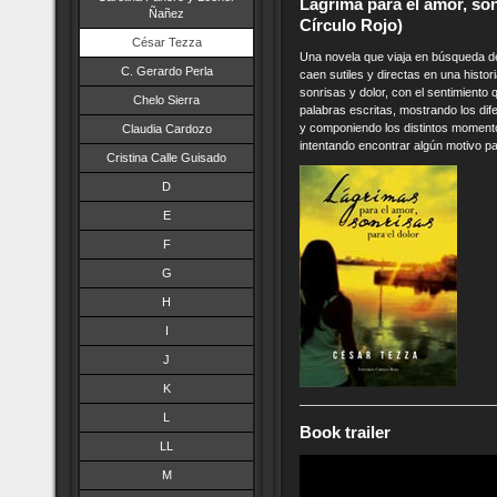
Lágrima para el amor, sonr
Ñañez
Círculo Rojo)
César Tezza
Una novela que viaja en búsqueda de 
C. Gerardo Perla
caen sutiles y directas en una hist
sonrisas y dolor, con el sentimient
Chelo Sierra
palabras escritas, mostrando los dif
y componiendo los distintos moment
Claudia Cardozo
intentando encontrar algún motivo pa
Cristina Calle Guisado
D
E
F
G
H
I
J
K
L
Book trailer
LL
M