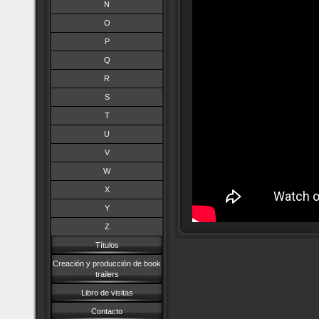
N
O
P
Q
R
S
T
U
V
W
X
Y
Z
Títulos
Creación y producción de book
trailers
Libro de visitas
Contacto