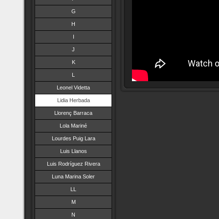
G
H
I
J
K
L
Leonel Videtta
Lidia Herbada
Llorenç Barraca
Lola Mariné
Lourdes Puig Lara
Luis Llanos
Luis Rodríguez Rivera
Luna Marina Soler
LL
M
N