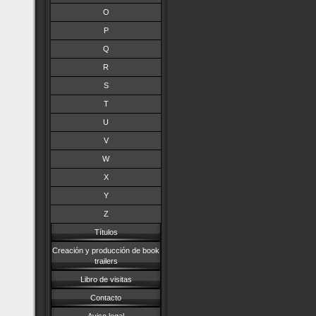
O
P
Q
R
S
T
U
V
W
X
Y
Z
Títulos
Creación y producción de book
trailers
Libro de visitas
Contacto