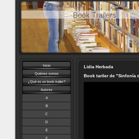
Book Trailers
Inicio
Lidia Herbada
Quiénes somos
Book tariler de "Sinfonía 
¿Qué es un book trailer?
Autores
A
B
C
D
E
F