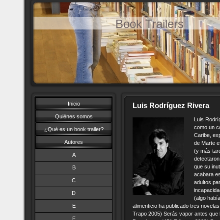
Book Trailers
Inicio
Luis Rodríguez Rivera
Quiénes somos
Luis Rodrí
como un co
¿Qué es un book trailer?
Caribe, ex
Autores
de Marte e
(y más tar
A
detectaron 
que su inu
B
acabara es
C
adultos pa
incapacida
D
(algo había
E
alimenticio ha publicado tres novel
Trapo 2005) Serás vapor antes que l
F