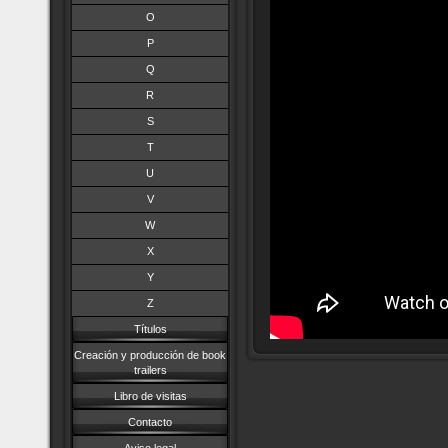
O
P
Q
R
S
T
U
V
W
X
Y
Z
Títulos
Creación y producción de book
trailers
Libro de visitas
Contacto