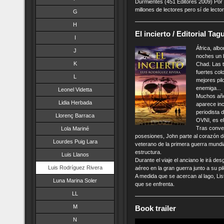
Durmientes (451 Editores 2009) Por
millones de lectores pero sí de lecto
G
H
El incierto / Editorial Ta
I
África, alb
J
noches un b
K
Chad. Las t
fuertes col
L
mejores pil
enemiga...
Leonel Videtta
Muchos año
Lidia Herbada
aparece inc
periodista 
Llorenç Barraca
OVNI, es el
Tras conve
Lola Mariné
posesiones, John parte al corazón d
Lourdes Puig Lara
veterano de la primera guerra mundia
estructura.
Luis Llanos
Durante el viaje el anciano le irá 
Luis Rodríguez Rivera
aéreo en la gran guerra junto a su p
A medida que se acercan al lago, Lis
Luna Marina Soler
que se enfrenta.
LL
M
Book trailer
N