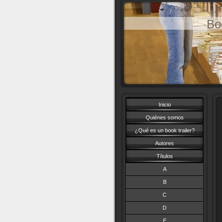
Bo
Inicio
Quiénes somos
¿Qué es un book trailer?
Autores
Títulos
A
B
C
D
E