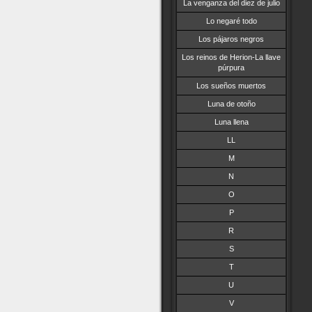
La venganza del diez de julio
Lo negaré todo
Los pájaros negros
Los reinos de Herion-La llave
púrpura
Los sueños muertos
Luna de otoño
Luna llena
LL
M
N
O
P
R
S
T
U
V