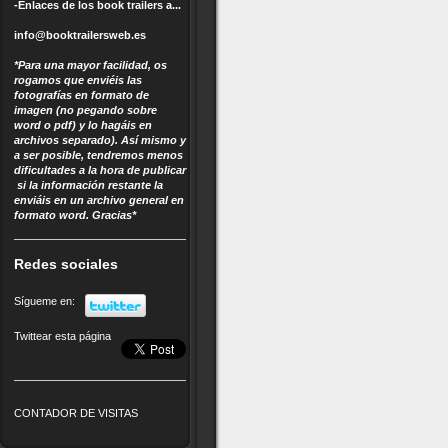
-Enlaces de los book trailers
a...
info@booktrailersweb.es
*Para una mayor facilidad, os
rogamos que enviéis las
fotografías en formato de
imagen (no pegando sobre
word o pdf) y lo hagáis en
archivos separado). Así mismo y
a ser posible, tendremos menos
dificultades a la hora de publicar
si la información restante la
enviáis en un archivo general en
formato word. Gracias*
Redes sociales
Sígueme en:
Twittear esta página
CONTADOR DE VISITAS