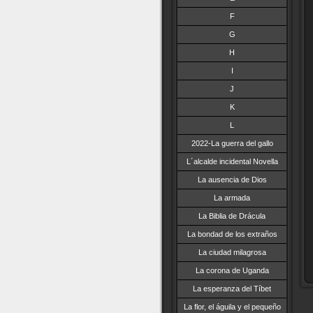
F
G
H
I
J
K
L
2022-La guerra del gallo
L´alcalde incidental Novella
La ausencia de Dios
La armada
La Biblia de Drácula
La bondad de los extraños
La ciudad milagrosa
La corona de Uganda
La esperanza del Tíbet
La flor, el águila y el pequeño