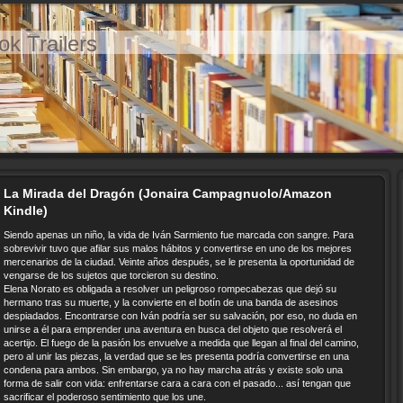
ok Trailers
La Mirada del Dragón (Jonaira Campagnuolo/Amazon
Kindle)
Siendo apenas un niño, la vida de Iván Sarmiento fue marcada con sangre. Para
sobrevivir tuvo que afilar sus malos hábitos y convertirse en uno de los mejores
mercenarios de la ciudad. Veinte años después, se le presenta la oportunidad de
vengarse de los sujetos que torcieron su destino.
Elena Norato es obligada a resolver un peligroso rompecabezas que dejó su
hermano tras su muerte, y la convierte en el botín de una banda de asesinos
despiadados. Encontrarse con Iván podría ser su salvación, por eso, no duda en
unirse a él para emprender una aventura en busca del objeto que resolverá el
acertijo. El fuego de la pasión los envuelve a medida que llegan al final del camino,
pero al unir las piezas, la verdad que se les presenta podría convertirse en una
condena para ambos. Sin embargo, ya no hay marcha atrás y existe solo una
forma de salir con vida: enfrentarse cara a cara con el pasado... así tengan que
sacrificar el poderoso sentimiento que los une.