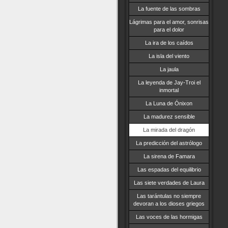
La fuente de las sombras
Lágrimas para el amor, sonrisas
para el dolor
La ira de los caídos
La isla del viento
La jaula
La leyenda de Jay-Troi el
inmortal
La Luna de Ónixon
La madurez sensible
La mirada del dragón
La predicción del astrólogo
La sirena de Famara
Las espadas del equilibrio
Las siete verdades de Laura
Las tarántulas no siempre
devoran a los dioses griegos
Las voces de las hormigas