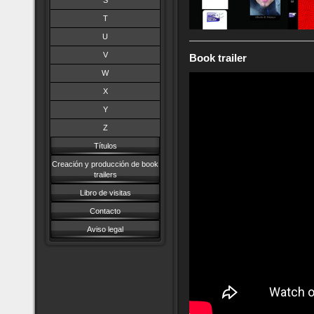
S
T
U
V
Book trailer
W
X
Y
Z
Títulos
Creación y producción de book
trailers
Libro de visitas
Contacto
Aviso legal