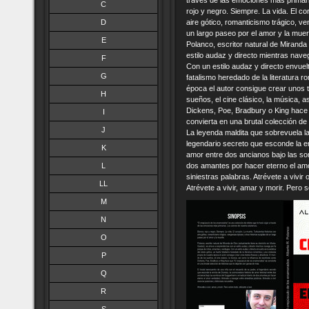
través de las emociones más primari
C
rojo y negro. Siempre. La vida. El c
D
aire gótico, romanticismo trágico, v
un largo paseo por el amor y la muer
E
Polanco, escritor natural de Mirand
estilo audaz y directo mientras nave
F
Con un estilo audaz y directo envuelto
G
fatalismo heredado de la literatura r
época el autor consigue crear unos t
H
sueños, el cine clásico, la música, a
Dickens, Poe, Bradbury o King hace
I
convierta en una brutal colección de
J
La leyenda maldita que sobrevuela la
legendario secreto que esconde la er
K
amor entre dos ancianos bajo las so
L
dos amantes por hacer eterno el amo
siniestras palabras. Atrévete a vivi
LL
Atrévete a vivir, amar y morir. Pero s
M
N
O
P
Q
R