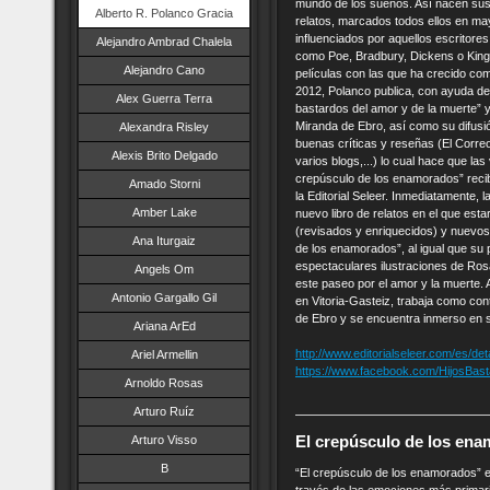
mundo de los sueños. Así nacen sus 
Alberto R. Polanco Gracia
relatos, marcados todos ellos en may
influenciados por aquellos escritores
Alejandro Ambrad Chalela
como Poe, Bradbury, Dickens o King;
Alejandro Cano
películas con las que ha crecido c
2012, Polanco publica, con ayuda de l
Alex Guerra Terra
bastardos del amor y de la muerte” y
Miranda de Ebro, así como su difusió
Alexandra Risley
buenas críticas y reseñas (El Correo
Alexis Brito Delgado
varios blogs,...) lo cual hace que l
crepúsculo de los enamorados” recib
Amado Storni
la Editorial Seleer. Inmediatamente, l
Amber Lake
nuevo libro de relatos en el que est
(revisados y enriquecidos) y nuevos
Ana Iturgaiz
de los enamorados”, al igual que su
espectaculares ilustraciones de Ros
Angels Om
este paseo por el amor y la muerte. 
Antonio Gargallo Gil
en Vitoria-Gasteiz, trabaja como cont
de Ebro y se encuentra inmerso en 
Ariana ArEd
http://www.editorialseleer.com/es/de
Ariel Armellin
https://www.facebook.com/HijosBas
Arnoldo Rosas
Arturo Ruíz
Arturo Visso
El crepúsculo de los enam
B
“El crepúsculo de los enamorados” es