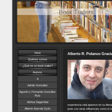
Book Trailers
Inicio
Alberto R. Polanco Graci
Quiénes somos
¿Qué es un book trailer?
Autores
A
Adrián González
Agustín y Fernando González
Ruíz
Ainhoa Sagarribai
experiencia vital aparece en su lite
Alberto Ibarrola Oyón
junto con otras influencias como el 